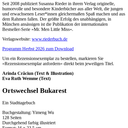
Seit 2008 publiziert Susanna Rieder in ihrem Verlag originelle,
humorvolle und besondere Kinderbücher aus aller Welt, die jungen
und erwachsenen Leser*innen gleichermaßen Spaß machen und aus
dem Rahmen fallen. Der größte Erfolg des unabhängigen, in
München ansässigen ist die Publikation der internationalen
Bestseller-Serie »Mr. Men Little Miss«.
Verlagswebsite:
www.riederbuch.de
Programm Herbst 2026 zum Download
Um ein Rezensionsexemplar zu bestellen, markieren Sie
»Rezensionsexemplar anfordern« direkt beim jeweiligen Titel.
Arinda
Crăciun (Text & Illustration)
Eva Ruth
Wemme (Text)
Ortswechsel Bukarest
Ein Stadttagebuch
Buchgestaltung: Yimeng Wu
128 Seiten
Durchgehend farbig illustriert
Format: 16 x 23,5 cm