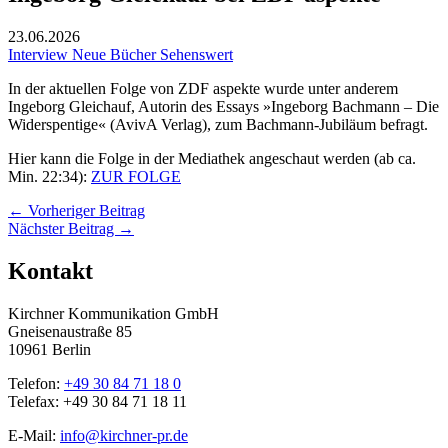
23.06.2026
Interview
Neue Bücher
Sehenswert
In der aktuellen Folge von ZDF aspekte wurde unter anderem
Ingeborg Gleichauf, Autorin des Essays »Ingeborg Bachmann – Die
Widerspentige« (AvivA Verlag), zum Bachmann-Jubiläum befragt.
Hier kann die Folge in der Mediathek angeschaut werden (ab ca.
Min. 22:34):
ZUR FOLGE
←
Vorheriger Beitrag
Nächster Beitrag
→
Kontakt
Kirchner Kommunikation GmbH
Gneisenaustraße 85
10961 Berlin
Telefon:
+49 30 84 71 18 0
Telefax: +49 30 84 71 18 11
E-Mail:
info@kirchner-pr.de